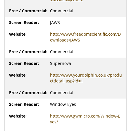
Commercial
JAWS
http://www.freedomscientific.com/D
ownloads/JAWS
Commercial
Supernova
http://www.yourdolphin.co.uk/produ
ctdetail.asp?id=1
Commercial
Window-Eyes
http://www.gwmicro.com/Window-E
yes/