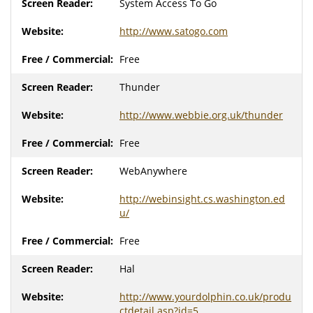
System Access To Go
http://www.satogo.com
Free
Thunder
http://www.webbie.org.uk/thunder
Free
WebAnywhere
http://webinsight.cs.washington.ed
u/
Free
Hal
http://www.yourdolphin.co.uk/produ
ctdetail.asp?id=5